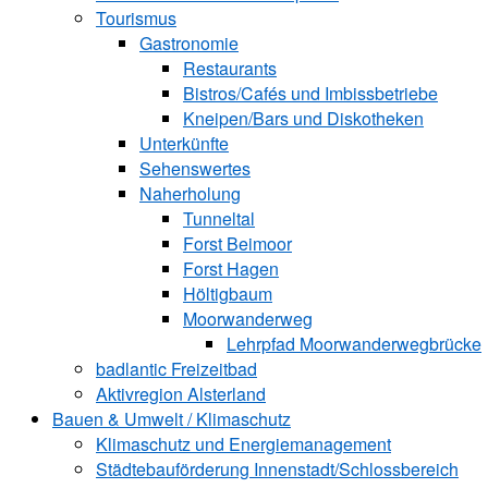
Tourismus
Gastronomie
Restaurants
Bistros/Cafés und Imbissbetriebe
Kneipen/Bars und Diskotheken
Unterkünfte
Sehenswertes
Naherholung
Tunneltal
Forst Beimoor
Forst Hagen
Höltigbaum
Moorwanderweg
Lehrpfad Moorwanderwegbrücke
badlantic Freizeitbad
Aktivregion Alsterland
Bauen & Umwelt / Klimaschutz
­Klimaschutz und ­­Energiemanagement
Städtebauförderung Innenstadt/Schlossbereich