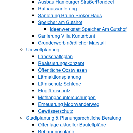
Ausbau Hamburger Straße/Rondeel
Rathaussanierung
Sanierung Bruno-Bröker-Haus
Speicher am Gutshof
Ideenwerkstatt Speicher Am Gutshof
Sanierung Villa Kunterbunt
Grunderwerb nördlicher Marstall
Umweltplanung
Landschaftsplan
Realisierungskonzept
Öffentliche Obstwiesen
Lärmaktionsplanung
Lärmschutz Schiene
Fluglärmschutz
Methangasuntersuchungen
Erneuerung Moorwanderweg
Gewässerschutz
Stadtplanung & Planungsrechtliche Beratung
Offenlage aktueller Bauleitpläne
Bebauungspläne