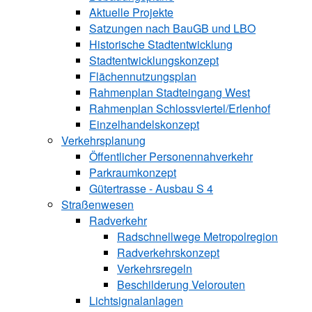
Aktuelle Projekte
Satzungen ­nach BauGB und LBO
Historische Stadtentwicklung
Stadtentwicklungskonzept
Flächennutzungsplan
Rahmenplan Stadteingang West
Rahmenplan Schlossviertel/Erlenhof
Einzelhandelskonzept
Verkehrsplanung
Öffentlicher Personennahverkehr
Parkraumkonzept
Gütertrasse - Ausbau S 4
Straßenwesen
Radverkehr
Radschnellwege Metropolregion
Radverkehrskonzept
Verkehrsregeln
Beschilderung Velorouten
Lichtsignalanlagen