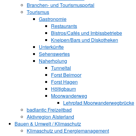
Branchen- und Tourismusportal
Tourismus
Gastronomie
Restaurants
Bistros/Cafés und Imbissbetriebe
Kneipen/Bars und Diskotheken
Unterkünfte
Sehenswertes
Naherholung
Tunneltal
Forst Beimoor
Forst Hagen
Höltigbaum
Moorwanderweg
Lehrpfad Moorwanderwegbrücke
badlantic Freizeitbad
Aktivregion Alsterland
Bauen & Umwelt / Klimaschutz
­Klimaschutz und ­­Energiemanagement