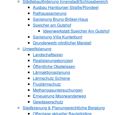
Städtebauförderung Innenstadt/Schlossbereich
Ausbau Hamburger Straße/Rondeel
Rathaussanierung
Sanierung Bruno-Bröker-Haus
Speicher am Gutshof
Ideenwerkstatt Speicher Am Gutshof
Sanierung Villa Kunterbunt
Grunderwerb nördlicher Marstall
Umweltplanung
Landschaftsplan
Realisierungskonzept
Öffentliche Obstwiesen
Lärmaktionsplanung
Lärmschutz Schiene
Fluglärmschutz
Methangasuntersuchungen
Erneuerung Moorwanderweg
Gewässerschutz
Stadtplanung & Planungsrechtliche Beratung
Offenlage aktueller Bauleitpläne