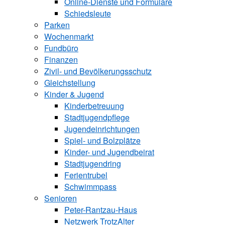
Online-Dienste und Formulare
Schiedsleute
Parken
Wochenmarkt
Fundbüro
Finanzen
Zivil- und Bevölkerungsschutz
Gleichstellung
Kinder & Jugend
Kinderbetreuung
Stadtjugendpflege
Jugendeinrichtungen
Spiel- und Bolzplätze
Kinder- und Jugendbeirat
Stadtjugendring
Ferientrubel
Schwimmpass
Senioren
Peter-Rantzau-Haus
Netzwerk TrotzAlter