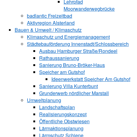
Lehrpfad
Moorwanderwegbrücke
badlantic Freizeitbad
Aktivregion Alsterland
Bauen & Umwelt / Klimaschutz
­Klimaschutz und ­­Energiemanagement
Städtebauförderung Innenstadt/Schlossbereich
Ausbau Hamburger Straße/Rondeel
Rathaussanierung
Sanierung Bruno-Bröker-Haus
Speicher am Gutshof
Ideenwerkstatt Speicher Am Gutshof
Sanierung Villa Kunterbunt
Grunderwerb nördlicher Marstall
Umweltplanung
Landschaftsplan
Realisierungskonzept
Öffentliche Obstwiesen
Lärmaktionsplanung
Lärmschutz Schiene