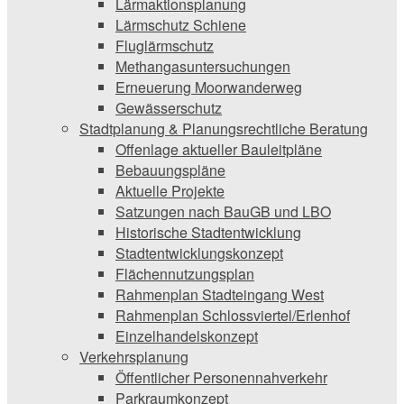
Lärmaktionsplanung
Lärmschutz Schiene
Fluglärmschutz
Methangasuntersuchungen
Erneuerung Moorwanderweg
Gewässerschutz
Stadtplanung & Planungsrechtliche Beratung
Offenlage aktueller Bauleitpläne
Bebauungspläne
Aktuelle Projekte
Satzungen ­nach BauGB und LBO
Historische Stadtentwicklung
Stadtentwicklungskonzept
Flächennutzungsplan
Rahmenplan Stadteingang West
Rahmenplan Schlossviertel/Erlenhof
Einzelhandelskonzept
Verkehrsplanung
Öffentlicher Personennahverkehr
Parkraumkonzept