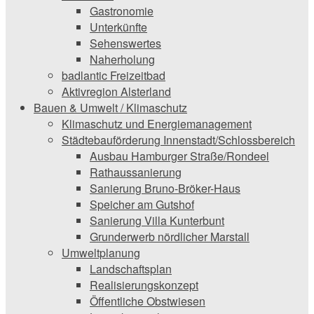
Gastronomie
Unterkünfte
Sehenswertes
Naherholung
badlantic Freizeitbad
Aktivregion Alsterland
Bauen & Umwelt / Klimaschutz
­Klimaschutz und ­­Energiemanagement
Städtebauförderung Innenstadt/Schlossbereich
Ausbau Hamburger Straße/Rondeel
Rathaussanierung
Sanierung Bruno-Bröker-Haus
Speicher am Gutshof
Sanierung Villa Kunterbunt
Grunderwerb nördlicher Marstall
Umweltplanung
Landschaftsplan
Realisierungskonzept
Öffentliche Obstwiesen