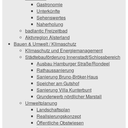
Gastronomie
Unterkünfte
Sehenswertes
Naherholung
badlantic Freizeitbad
Aktivregion Alsterland
Bauen & Umwelt / Klimaschutz
­Klimaschutz und ­­Energiemanagement
Städtebauförderung Innenstadt/Schlossbereich
Ausbau Hamburger Straße/Rondeel
Rathaussanierung
Sanierung Bruno-Bröker-Haus
Speicher am Gutshof
Sanierung Villa Kunterbunt
Grunderwerb nördlicher Marstall
Umweltplanung
Landschaftsplan
Realisierungskonzept
Öffentliche Obstwiesen