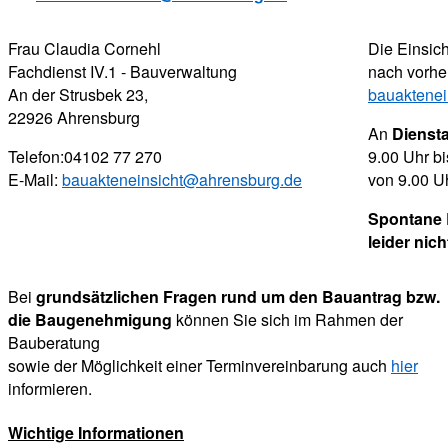
Frau Claudia Cornehl
Die Einsich
Fachdienst IV.1 - Bauverwaltung
nach vorhe
An der Strusbek 23,
bauaktenei
22926 Ahrensburg
An
Dienst
Telefon:04102 77 270
9.00 Uhr b
E-Mail:
bauakteneinsicht@ahrensburg.de
von 9.00 Uh
Spontane 
leider nic
Bei
grundsätzlichen Fragen rund um den Bauantrag bzw.
die Baugenehmigung
können Sie sich im Rahmen der
Bauberatung
sowie der Möglichkeit einer Terminvereinbarung auch
hier
informieren.
Wichtige Informationen