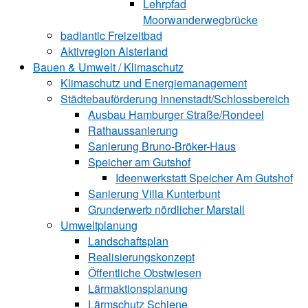
Lehrpfad
Moorwanderwegbrücke
badlantic Freizeitbad
Aktivregion Alsterland
Bauen & Umwelt / Klimaschutz
­Klimaschutz und ­­Energiemanagement
Städtebauförderung Innenstadt/Schlossbereich
Ausbau Hamburger Straße/Rondeel
Rathaussanierung
Sanierung Bruno-Bröker-Haus
Speicher am Gutshof
Ideenwerkstatt Speicher Am Gutshof
Sanierung Villa Kunterbunt
Grunderwerb nördlicher Marstall
Umweltplanung
Landschaftsplan
Realisierungskonzept
Öffentliche Obstwiesen
Lärmaktionsplanung
Lärmschutz Schiene