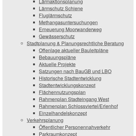
Lärmaktionsplanung
Lärmschutz Schiene
Fluglärmschutz
Methangasuntersuchungen
Erneuerung Moorwanderweg
Gewässerschutz
Stadtplanung & Planungsrechtliche Beratung
Offenlage aktueller Bauleitpläne
Bebauungspläne
Aktuelle Projekte
Satzungen ­nach BauGB und LBO
Historische Stadtentwicklung
Stadtentwicklungskonzept
Flächennutzungsplan
Rahmenplan Stadteingang West
Rahmenplan Schlossviertel/Erlenhof
Einzelhandelskonzept
Verkehrsplanung
Öffentlicher Personennahverkehr
Parkraumkonzept