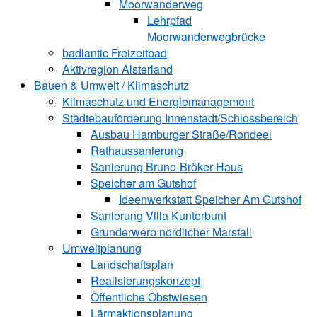
Moorwanderweg
Lehrpfad
Moorwanderwegbrücke
badlantic Freizeitbad
Aktivregion Alsterland
Bauen & Umwelt / Klimaschutz
­Klimaschutz und ­­Energiemanagement
Städtebauförderung Innenstadt/Schlossbereich
Ausbau Hamburger Straße/Rondeel
Rathaussanierung
Sanierung Bruno-Bröker-Haus
Speicher am Gutshof
Ideenwerkstatt Speicher Am Gutshof
Sanierung Villa Kunterbunt
Grunderwerb nördlicher Marstall
Umweltplanung
Landschaftsplan
Realisierungskonzept
Öffentliche Obstwiesen
Lärmaktionsplanung