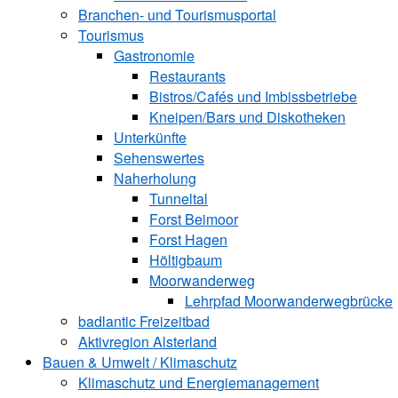
Branchen- und Tourismusportal
Tourismus
Gastronomie
Restaurants
Bistros/Cafés und Imbissbetriebe
Kneipen/Bars und Diskotheken
Unterkünfte
Sehenswertes
Naherholung
Tunneltal
Forst Beimoor
Forst Hagen
Höltigbaum
Moorwanderweg
Lehrpfad Moorwanderwegbrücke
badlantic Freizeitbad
Aktivregion Alsterland
Bauen & Umwelt / Klimaschutz
­Klimaschutz und ­­Energiemanagement