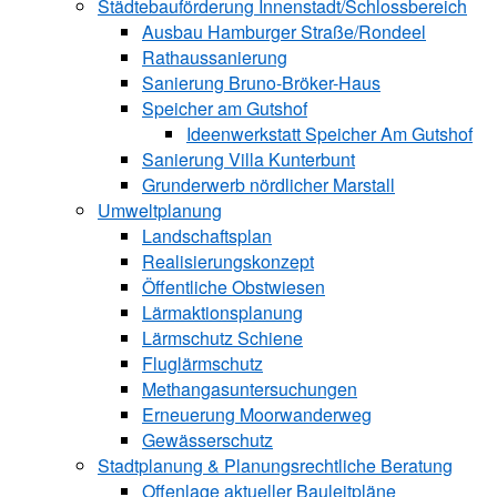
Städtebauförderung Innenstadt/Schlossbereich
Ausbau Hamburger Straße/Rondeel
Rathaussanierung
Sanierung Bruno-Bröker-Haus
Speicher am Gutshof
Ideenwerkstatt Speicher Am Gutshof
Sanierung Villa Kunterbunt
Grunderwerb nördlicher Marstall
Umweltplanung
Landschaftsplan
Realisierungskonzept
Öffentliche Obstwiesen
Lärmaktionsplanung
Lärmschutz Schiene
Fluglärmschutz
Methangasuntersuchungen
Erneuerung Moorwanderweg
Gewässerschutz
Stadtplanung & Planungsrechtliche Beratung
Offenlage aktueller Bauleitpläne