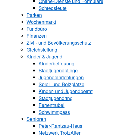
Online-Dienste und Formulare
Schiedsleute
Parken
Wochenmarkt
Fundbüro
Finanzen
Zivil- und Bevölkerungsschutz
Gleichstellung
Kinder & Jugend
Kinderbetreuung
Stadtjugendpflege
Jugendeinrichtungen
Spiel- und Bolzplätze
Kinder- und Jugendbeirat
Stadtjugendring
Ferientrubel
Schwimmpass
Senioren
Peter-Rantzau-Haus
Netzwerk TrotzAlter