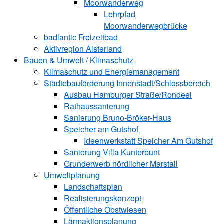
Moorwanderweg
Lehrpfad
Moorwanderwegbrücke
badlantic Freizeitbad
Aktivregion Alsterland
Bauen & Umwelt / Klimaschutz
­Klimaschutz und ­­Energiemanagement
Städtebauförderung Innenstadt/Schlossbereich
Ausbau Hamburger Straße/Rondeel
Rathaussanierung
Sanierung Bruno-Bröker-Haus
Speicher am Gutshof
Ideenwerkstatt Speicher Am Gutshof
Sanierung Villa Kunterbunt
Grunderwerb nördlicher Marstall
Umweltplanung
Landschaftsplan
Realisierungskonzept
Öffentliche Obstwiesen
Lärmaktionsplanung