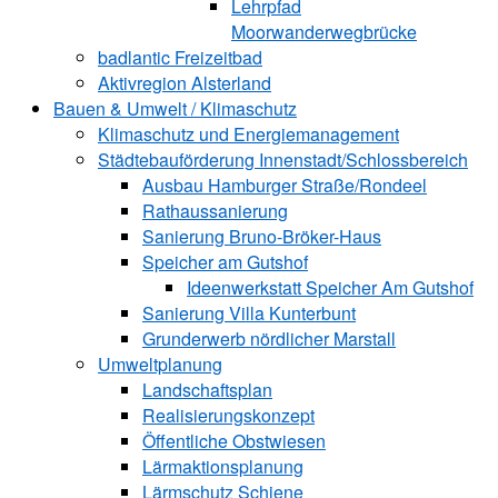
Lehrpfad
Moorwanderwegbrücke
badlantic Freizeitbad
Aktivregion Alsterland
Bauen & Umwelt / Klimaschutz
­Klimaschutz und ­­Energiemanagement
Städtebauförderung Innenstadt/Schlossbereich
Ausbau Hamburger Straße/Rondeel
Rathaussanierung
Sanierung Bruno-Bröker-Haus
Speicher am Gutshof
Ideenwerkstatt Speicher Am Gutshof
Sanierung Villa Kunterbunt
Grunderwerb nördlicher Marstall
Umweltplanung
Landschaftsplan
Realisierungskonzept
Öffentliche Obstwiesen
Lärmaktionsplanung
Lärmschutz Schiene