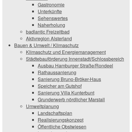
Gastronomie
Unterkünfte
Sehenswertes
Naherholung
badlantic Freizeitbad
Aktivregion Alsterland
Bauen & Umwelt / Klimaschutz
­Klimaschutz und ­­Energiemanagement
Städtebauförderung Innenstadt/Schlossbereich
Ausbau Hamburger Straße/Rondeel
Rathaussanierung
Sanierung Bruno-Bröker-Haus
Speicher am Gutshof
Sanierung Villa Kunterbunt
Grunderwerb nördlicher Marstall
Umweltplanung
Landschaftsplan
Realisierungskonzept
Öffentliche Obstwiesen