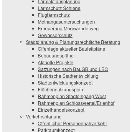
Lärmaktionsplanung
Lärmschutz Schiene
Fluglärmschutz
Methangasuntersuchungen
Erneuerung Moorwanderweg
Gewässerschutz
Stadtplanung & Planungsrechtliche Beratung
Offenlage aktueller Bauleitpläne
Bebauungspläne
Aktuelle Projekte
Satzungen ­nach BauGB und LBO
Historische Stadtentwicklung
Stadtentwicklungskonzept
Flächennutzungsplan
Rahmenplan Stadteingang West
Rahmenplan Schlossviertel/Erlenhof
Einzelhandelskonzept
Verkehrsplanung
Öffentlicher Personennahverkehr
Parkraumkonzept