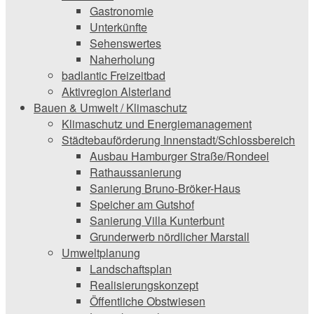
Gastronomie
Unterkünfte
Sehenswertes
Naherholung
badlantic Freizeitbad
Aktivregion Alsterland
Bauen & Umwelt / Klimaschutz
­Klimaschutz und ­­Energiemanagement
Städtebauförderung Innenstadt/Schlossbereich
Ausbau Hamburger Straße/Rondeel
Rathaussanierung
Sanierung Bruno-Bröker-Haus
Speicher am Gutshof
Sanierung Villa Kunterbunt
Grunderwerb nördlicher Marstall
Umweltplanung
Landschaftsplan
Realisierungskonzept
Öffentliche Obstwiesen