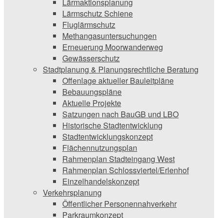
Lärmaktionsplanung
Lärmschutz Schiene
Fluglärmschutz
Methangasuntersuchungen
Erneuerung Moorwanderweg
Gewässerschutz
Stadtplanung & Planungsrechtliche Beratung
Offenlage aktueller Bauleitpläne
Bebauungspläne
Aktuelle Projekte
Satzungen ­nach BauGB und LBO
Historische Stadtentwicklung
Stadtentwicklungskonzept
Flächennutzungsplan
Rahmenplan Stadteingang West
Rahmenplan Schlossviertel/Erlenhof
Einzelhandelskonzept
Verkehrsplanung
Öffentlicher Personennahverkehr
Parkraumkonzept