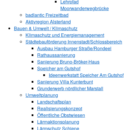
Lehrpfad
Moorwanderwegbrücke
badlantic Freizeitbad
Aktivregion Alsterland
Bauen & Umwelt / Klimaschutz
­Klimaschutz und ­­Energiemanagement
Städtebauförderung Innenstadt/Schlossbereich
Ausbau Hamburger Straße/Rondeel
Rathaussanierung
Sanierung Bruno-Bröker-Haus
Speicher am Gutshof
Ideenwerkstatt Speicher Am Gutshof
Sanierung Villa Kunterbunt
Grunderwerb nördlicher Marstall
Umweltplanung
Landschaftsplan
Realisierungskonzept
Öffentliche Obstwiesen
Lärmaktionsplanung
Lärmschutz Schiene