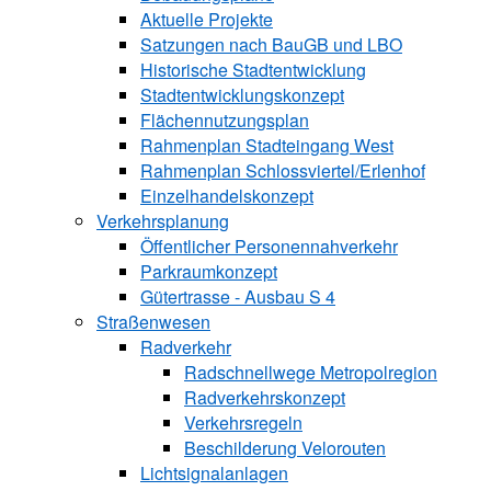
Aktuelle Projekte
Satzungen ­nach BauGB und LBO
Historische Stadtentwicklung
Stadtentwicklungskonzept
Flächennutzungsplan
Rahmenplan Stadteingang West
Rahmenplan Schlossviertel/Erlenhof
Einzelhandelskonzept
Verkehrsplanung
Öffentlicher Personennahverkehr
Parkraumkonzept
Gütertrasse - Ausbau S 4
Straßenwesen
Radverkehr
Radschnellwege Metropolregion
Radverkehrskonzept
Verkehrsregeln
Beschilderung Velorouten
Lichtsignalanlagen