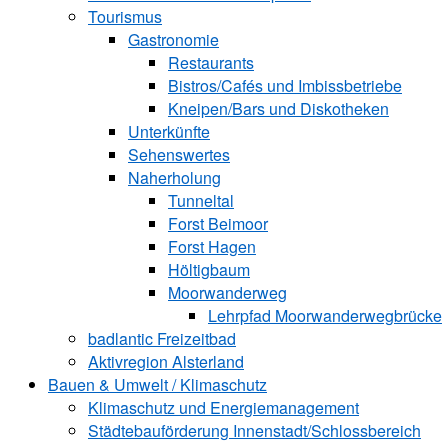
Tourismus
Gastronomie
Restaurants
Bistros/Cafés und Imbissbetriebe
Kneipen/Bars und Diskotheken
Unterkünfte
Sehenswertes
Naherholung
Tunneltal
Forst Beimoor
Forst Hagen
Höltigbaum
Moorwanderweg
Lehrpfad Moorwanderwegbrücke
badlantic Freizeitbad
Aktivregion Alsterland
Bauen & Umwelt / Klimaschutz
­Klimaschutz und ­­Energiemanagement
Städtebauförderung Innenstadt/Schlossbereich