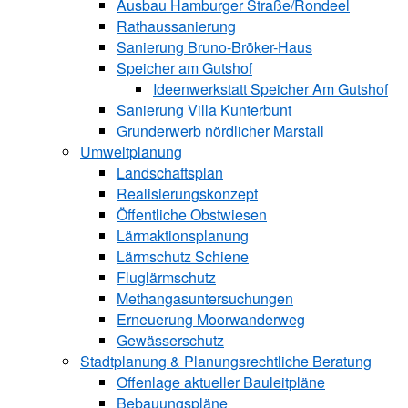
Ausbau Hamburger Straße/Rondeel
Rathaussanierung
Sanierung Bruno-Bröker-Haus
Speicher am Gutshof
Ideenwerkstatt Speicher Am Gutshof
Sanierung Villa Kunterbunt
Grunderwerb nördlicher Marstall
Umweltplanung
Landschaftsplan
Realisierungskonzept
Öffentliche Obstwiesen
Lärmaktionsplanung
Lärmschutz Schiene
Fluglärmschutz
Methangasuntersuchungen
Erneuerung Moorwanderweg
Gewässerschutz
Stadtplanung & Planungsrechtliche Beratung
Offenlage aktueller Bauleitpläne
Bebauungspläne