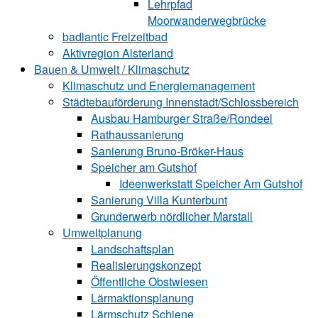
Lehrpfad
Moorwanderwegbrücke
badlantic Freizeitbad
Aktivregion Alsterland
Bauen & Umwelt / Klimaschutz
­Klimaschutz und ­­Energiemanagement
Städtebauförderung Innenstadt/Schlossbereich
Ausbau Hamburger Straße/Rondeel
Rathaussanierung
Sanierung Bruno-Bröker-Haus
Speicher am Gutshof
Ideenwerkstatt Speicher Am Gutshof
Sanierung Villa Kunterbunt
Grunderwerb nördlicher Marstall
Umweltplanung
Landschaftsplan
Realisierungskonzept
Öffentliche Obstwiesen
Lärmaktionsplanung
Lärmschutz Schiene