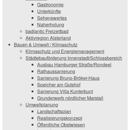
Gastronomie
Unterkünfte
Sehenswertes
Naherholung
badlantic Freizeitbad
Aktivregion Alsterland
Bauen & Umwelt / Klimaschutz
­Klimaschutz und ­­Energiemanagement
Städtebauförderung Innenstadt/Schlossbereich
Ausbau Hamburger Straße/Rondeel
Rathaussanierung
Sanierung Bruno-Bröker-Haus
Speicher am Gutshof
Sanierung Villa Kunterbunt
Grunderwerb nördlicher Marstall
Umweltplanung
Landschaftsplan
Realisierungskonzept
Öffentliche Obstwiesen