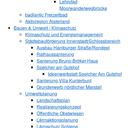
Lehrpfad
Moorwanderwegbrücke
badlantic Freizeitbad
Aktivregion Alsterland
Bauen & Umwelt / Klimaschutz
­Klimaschutz und ­­Energiemanagement
Städtebauförderung Innenstadt/Schlossbereich
Ausbau Hamburger Straße/Rondeel
Rathaussanierung
Sanierung Bruno-Bröker-Haus
Speicher am Gutshof
Ideenwerkstatt Speicher Am Gutshof
Sanierung Villa Kunterbunt
Grunderwerb nördlicher Marstall
Umweltplanung
Landschaftsplan
Realisierungskonzept
Öffentliche Obstwiesen
Lärmaktionsplanung
Lärmschutz Schiene