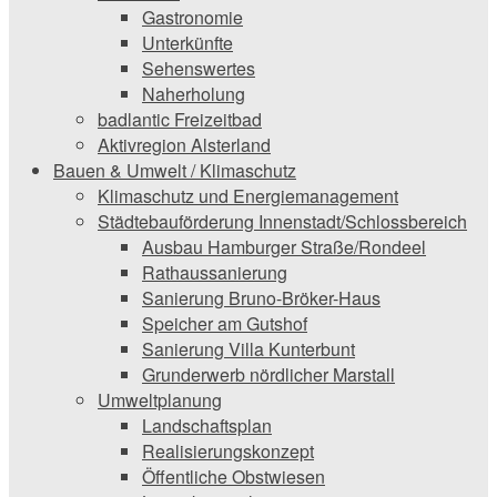
Gastronomie
Unterkünfte
Sehenswertes
Naherholung
badlantic Freizeitbad
Aktivregion Alsterland
Bauen & Umwelt / Klimaschutz
­Klimaschutz und ­­Energiemanagement
Städtebauförderung Innenstadt/Schlossbereich
Ausbau Hamburger Straße/Rondeel
Rathaussanierung
Sanierung Bruno-Bröker-Haus
Speicher am Gutshof
Sanierung Villa Kunterbunt
Grunderwerb nördlicher Marstall
Umweltplanung
Landschaftsplan
Realisierungskonzept
Öffentliche Obstwiesen