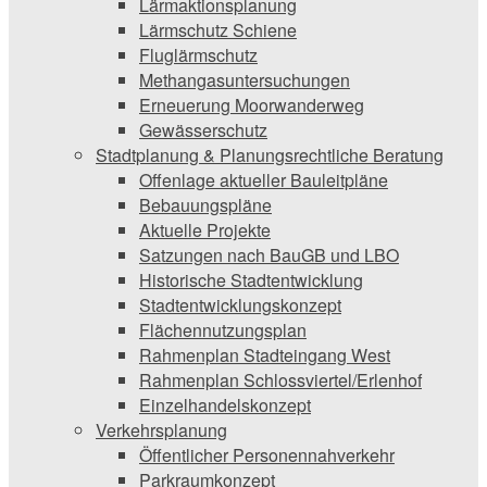
Lärmaktionsplanung
Lärmschutz Schiene
Fluglärmschutz
Methangasuntersuchungen
Erneuerung Moorwanderweg
Gewässerschutz
Stadtplanung & Planungsrechtliche Beratung
Offenlage aktueller Bauleitpläne
Bebauungspläne
Aktuelle Projekte
Satzungen ­nach BauGB und LBO
Historische Stadtentwicklung
Stadtentwicklungskonzept
Flächennutzungsplan
Rahmenplan Stadteingang West
Rahmenplan Schlossviertel/Erlenhof
Einzelhandelskonzept
Verkehrsplanung
Öffentlicher Personennahverkehr
Parkraumkonzept