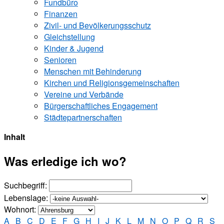
Fundbüro
Finanzen
Zivil- und Bevölkerungsschutz
Gleichstellung
Kinder & Jugend
Senioren
Menschen mit Behinderung
Kirchen und ­Religionsgemeinschaften
Vereine und Verbände
Bürgerschaftliches Engagement
Städtepartnerschaften
Inhalt
Was erledige ich wo?
Suchbegriff:
Lebenslage:
Wohnort:
A
B
C
D
E
F
G
H
I
J
K
L
M
N
O
P
Q
R
S