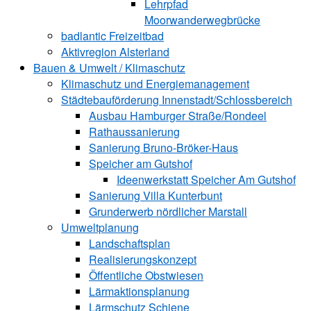
Lehrpfad
Moorwanderwegbrücke
badlantic Freizeitbad
Aktivregion Alsterland
Bauen & Umwelt / Klimaschutz
­Klimaschutz und ­­Energiemanagement
Städtebauförderung Innenstadt/Schlossbereich
Ausbau Hamburger Straße/Rondeel
Rathaussanierung
Sanierung Bruno-Bröker-Haus
Speicher am Gutshof
Ideenwerkstatt Speicher Am Gutshof
Sanierung Villa Kunterbunt
Grunderwerb nördlicher Marstall
Umweltplanung
Landschaftsplan
Realisierungskonzept
Öffentliche Obstwiesen
Lärmaktionsplanung
Lärmschutz Schiene