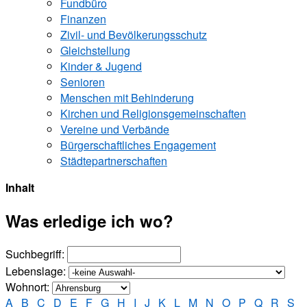
Fundbüro
Finanzen
Zivil- und Bevölkerungsschutz
Gleichstellung
Kinder & Jugend
Senioren
Menschen mit Behinderung
Kirchen und ­Religionsgemeinschaften
Vereine und Verbände
Bürgerschaftliches Engagement
Städtepartnerschaften
Inhalt
Was erledige ich wo?
Suchbegriff:
Lebenslage:
Wohnort:
A
B
C
D
E
F
G
H
I
J
K
L
M
N
O
P
Q
R
S