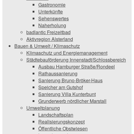
Gastronomie
Unterkünfte
Sehenswertes
Naherholung
badlantic Freizeitbad
Aktivregion Alsterland
Bauen & Umwelt / Klimaschutz
­Klimaschutz und ­­Energiemanagement
Städtebauförderung Innenstadt/Schlossbereich
Ausbau Hamburger Straße/Rondeel
Rathaussanierung
Sanierung Bruno-Bröker-Haus
Speicher am Gutshof
Sanierung Villa Kunterbunt
Grunderwerb nördlicher Marstall
Umweltplanung
Landschaftsplan
Realisierungskonzept
Öffentliche Obstwiesen