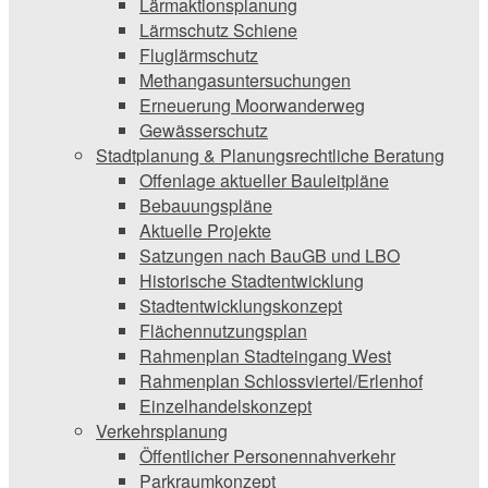
Lärmaktionsplanung
Lärmschutz Schiene
Fluglärmschutz
Methangasuntersuchungen
Erneuerung Moorwanderweg
Gewässerschutz
Stadtplanung & Planungsrechtliche Beratung
Offenlage aktueller Bauleitpläne
Bebauungspläne
Aktuelle Projekte
Satzungen ­nach BauGB und LBO
Historische Stadtentwicklung
Stadtentwicklungskonzept
Flächennutzungsplan
Rahmenplan Stadteingang West
Rahmenplan Schlossviertel/Erlenhof
Einzelhandelskonzept
Verkehrsplanung
Öffentlicher Personennahverkehr
Parkraumkonzept