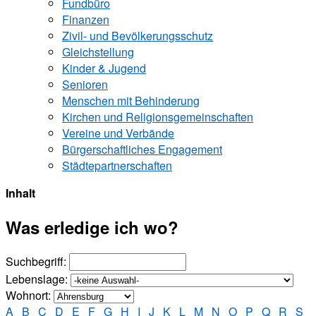
Fundbüro
Finanzen
Zivil- und Bevölkerungsschutz
Gleichstellung
Kinder & Jugend
Senioren
Menschen mit Behinderung
Kirchen und ­Religionsgemeinschaften
Vereine und Verbände
Bürgerschaftliches Engagement
Städtepartnerschaften
Inhalt
Was erledige ich wo?
Suchbegriff:
Lebenslage:
Wohnort:
A
B
C
D
E
F
G
H
I
J
K
L
M
N
O
P
Q
R
S