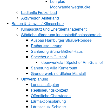
Lehrpfad
Moorwanderwegbrücke
badlantic Freizeitbad
Aktivregion Alsterland
Bauen & Umwelt / Klimaschutz
­Klimaschutz und ­­Energiemanagement
Städtebauförderung Innenstadt/Schlossbereich
Ausbau Hamburger Straße/Rondeel
Rathaussanierung
Sanierung Bruno-Bröker-Haus
Speicher am Gutshof
Ideenwerkstatt Speicher Am Gutshof
Sanierung Villa Kunterbunt
Grunderwerb nördlicher Marstall
Umweltplanung
Landschaftsplan
Realisierungskonzept
Öffentliche Obstwiesen
Lärmaktionsplanung
Lärmschutz Schiene